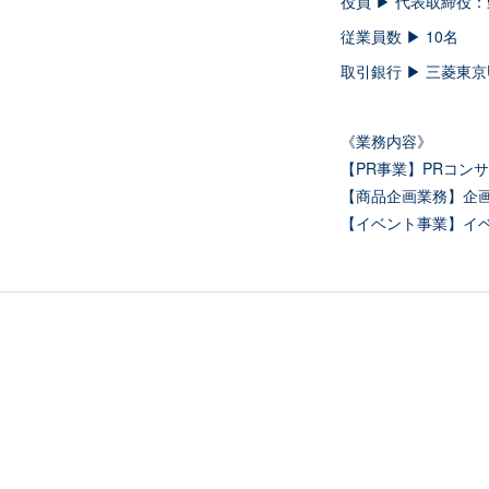
役員 ▶︎ 代表取締
従業員数 ▶︎ 10名
取引銀行 ▶︎ 三菱東
《業務内容》
【PR事業】PRコン
【商品企画業務】企
【イベント事業】イ