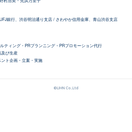
役：野村浩美・先浜万里子
京UFJ銀行、渋谷明治通り支店 / さわやか信用金庫、青山渋谷支店
サルティング・PRプランニング・PRプロモーション代行
画及び生産
ベント企画・立案・実施
©️LIHN Co.,Ltd