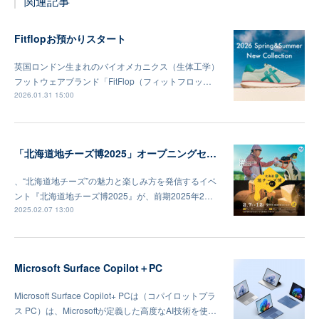
関連記事
Fitflopお預かりスタート
英国ロンドン生まれのバイオメカニクス（生体工学）
フットウェアブランド「FitFlop（フィットフロッ…
2026.01.31 15:00
「北海道地チーズ博2025」オープニングセレモニー及びメディア向け内覧会
、“北海道地チーズ”の魅力と楽しみ方を発信するイベ
ント『北海道地チーズ博2025』が、前期2025年2…
2025.02.07 13:00
Microsoft Surface Copilot＋PC
Microsoft Surface Copilot+ PCは（コパイロットプラ
ス PC）は、Microsoftが定義した高度なAI技術を使…