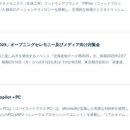
オメカニクス（生体工学）フットウェアブランド「FitFlop（フィットフロッ
いた独自のクッションテクノロジーを搭載し、圧倒的な快適さとスタイリッシュ…
025」オープニングセレモニー及びメディア向け内覧会
力と楽しみ方を発信するイベント『北海道地チーズ博2025』が、前期2025年2月7
）、後期2月10日（月）から2月12日(水)までの計6日間、東京都渋谷区の「表参道…
Copilot＋PC
e Copilot+ PCは（コパイロットプラス PC）は、Microsoftが定義した高度なAI技術を使用し
これらのPCはNPU（ニューラルプロセッシングユニット）を搭載し、リアルタイム…