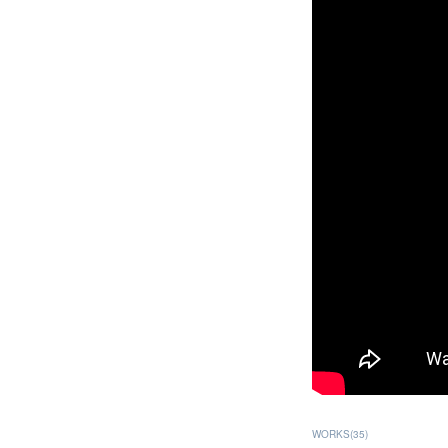
WORKS
(
35
)