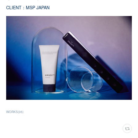
CLIENT：MSP JAPAN
WORKS
(
35
)