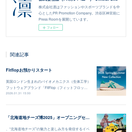
株式会社凛はファッションやスポーツブランドを中
心としたPR Promotion Company。渋谷区神宮前に
Press Roomを展開しています。
フォロー
関連記事
Fitflopお預かりスタート
英国ロンドン生まれのバイオメカニクス（生体工学）
フットウェアブランド「FitFlop（フィットフロッ…
2026.01.31 15:00
「北海道地チーズ博2025」オープニングセレモニー及びメディア向け内覧会
、“北海道地チーズ”の魅力と楽しみ方を発信するイベ