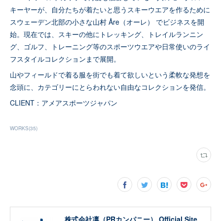
キーヤーが、⾃分たちが着たいと思うスキーウエアを作るために
スウェーデン北部の⼩さな⼭村 Åre（オーレ） でビジネスを開
始。現在では、スキーの他にトレッキング、トレイルランニン
グ、ゴルフ、トレーニング等のスポーツウエアや⽇常使いのライ
フスタイルコレクションまで展開。
⼭やフィールドで着る服を街でも着て欲しいという柔軟な発想を
念頭に、カテゴリーにとらわれない⾃由なコレクションを発信。
CLIENT：アメアスポーツジャパン
WORKS
(
35
)
株式会社凛（PRカンパニー） Official Site