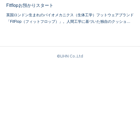
Fitflopお預かりスタート
英国ロンドン生まれのバイオメカニクス（生体工学）フットウェアブランド
「FitFlop（フィットフロップ）」。人間工学に基づいた独自のクッショ…
©️LIHN Co.,Ltd