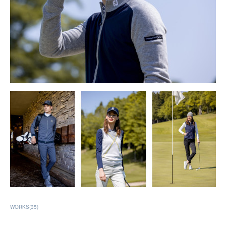
WORKS
(
35
)