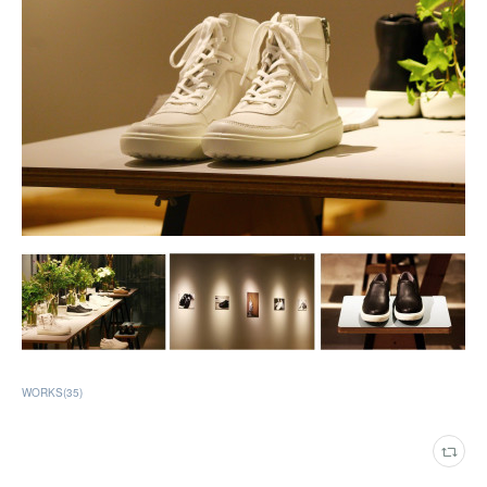
WORKS
(
35
)