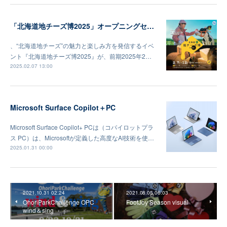
「北海道地チーズ博2025」オープニングセレモニー及びメディア向け内覧会
、“北海道地チーズ”の魅力と楽しみ方を発信するイベ
ント『北海道地チーズ博2025』が、前期2025年2…
2025.02.07 13:00
Microsoft Surface Copilot＋PC
Microsoft Surface Copilot+ PCは（コパイロットプラ
ス PC）は、Microsoftが定義した高度なAI技術を使…
2025.01.31 00:00
2021.10.31 02:24
2021.08.05 06:03
OhoriParkChallenge OPC
FootJoy Season visual
wind＆sing