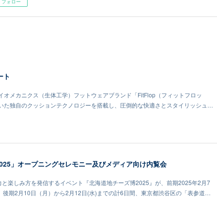
フォロー
タート
オメカニクス（生体工学）フットウェアブランド「FitFlop（フィットフロッ
いた独自のクッションテクノロジーを搭載し、圧倒的な快適さとスタイリッシュ…
025」オープニングセレモニー及びメディア向け内覧会
力と楽しみ方を発信するイベント『北海道地チーズ博2025』が、前期2025年2月7
）、後期2月10日（月）から2月12日(水)までの計6日間、東京都渋谷区の「表参道…