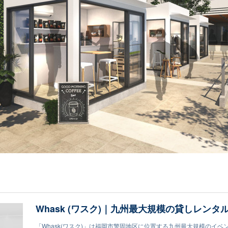
Whask (ワスク)｜九州最大規模の貸しレンタ
「Whask(ワスク)」は福岡市警固地区に位置する九州最大規模のイベ