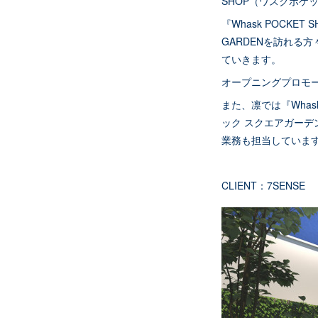
SHOP（ワスクポケ
『Whask POCK
GARDENを訪れる
ていきます。
オープニングプロモ
また、凛では『Whask
ック スクエアガーデ
業務も担当していま
CLIENT：7SENSE