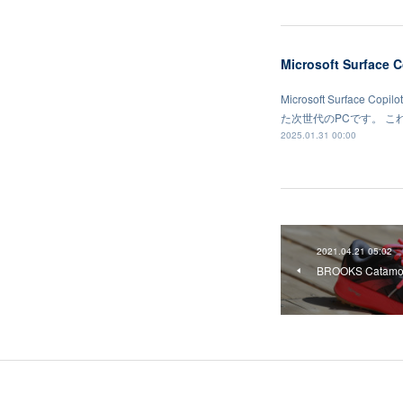
Microsoft Surface 
Microsoft Surfac
た次世代のPCです。 
2025.01.31 00:00
2021.04.21 05:02
BROOKS Catam