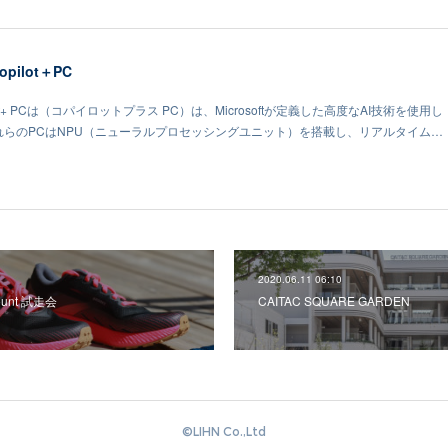
Copilot＋PC
e Copilot+ PCは（コパイロットプラス PC）は、Microsoftが定義した高度なAI技術を使用し
これらのPCはNPU（ニューラルプロセッシングユニット）を搭載し、リアルタイム…
2020.06.11 06:10
ount 試走会
CAITAC SQUARE GARDEN
©️LIHN Co.,Ltd