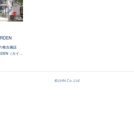
ARDEN
の複合施設
ARDEN（カイ…
©️LIHN Co.,Ltd